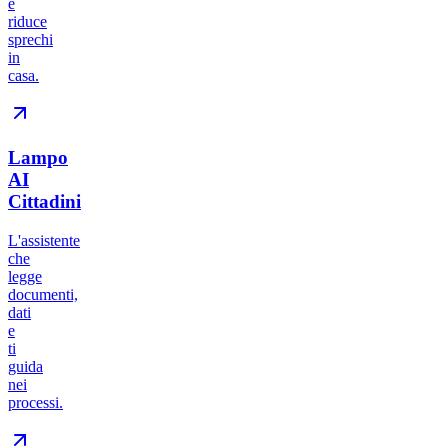
e
riduce
sprechi
in
casa.
Lampo
AI
Cittadini
L'assistente
che
legge
documenti,
dati
e
ti
guida
nei
processi.