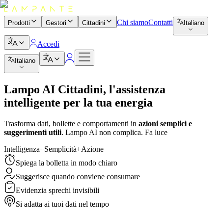
Chi siamo
Contatti
Prodotti
Gestori
Cittadini
Italiano
Accedi
Italiano
Lampo AI Cittadini
,
l'assistenza
intelligente per la tua energia
Trasforma dati, bollette e comportamenti in
azioni semplici e
suggerimenti utili
. Lampo AI non complica. Fa luce
Intelligenza
+
Semplicità
+
Azione
Spiega la bolletta in modo chiaro
Suggerisce quando conviene consumare
Evidenzia sprechi invisibili
Si adatta ai tuoi dati nel tempo