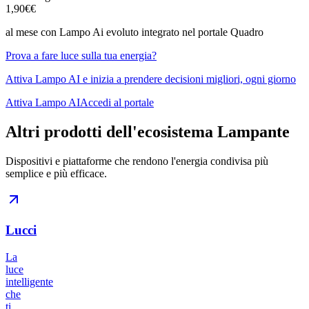
1,90€
€
al mese con Lampo Ai evoluto integrato nel portale Quadro
Prova a fare luce sulla tua energia?
Attiva Lampo AI e inizia a prendere decisioni migliori, ogni giorno
Attiva Lampo AI
Accedi al portale
Altri prodotti dell'ecosistema Lampante
Dispositivi e piattaforme che rendono l'energia condivisa più
semplice e più efficace.
Lucci
La
luce
intelligente
che
ti