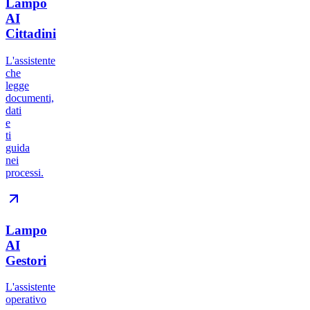
Lampo
AI
Cittadini
L'assistente
che
legge
documenti,
dati
e
ti
guida
nei
processi.
Lampo
AI
Gestori
L'assistente
operativo