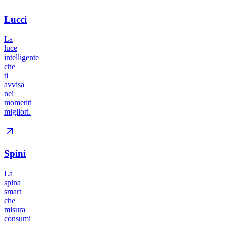
Lucci
La
luce
intelligente
che
ti
avvisa
nei
momenti
migliori.
Spinì
La
spina
smart
che
misura
consumi