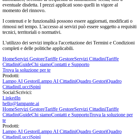
eventuale disdetta. I prezzi applicati sono quelli in vigore al
momento del rinnovo.
I contenuti e le funzionalità possono essere aggiornati, modificati o
rimossi nel tempo. L'accesso ai servizi può essere soggetto a requisiti
tecnici, territoriali o normativi.
L'utilizzo dei servizi implica l'accettazione dei Termini e Condizioni
completi e delle politiche applicabili.
Home
Servizi Gestore
Tariffe Gestore
Servizi Cittadini
Tariffe
Cittadini
Guide
Chi siamo
Contatti e Supporto
Trova la soluzione per te
Prodotti:
Lampo AI Gestori
Lampo AI Cittadini
Quadro Gestori
Quadro
Cittadini
Lucci
Spinì
Social:
Scrivici:
LinkedIn
hello@lampante.ai
Home
Servizi Gestore
Tariffe Gestore
Servizi Cittadini
Tariffe
Cittadini
Guide
Chi siamo
Contatti e Supporto
Trova la soluzione per
te
Prodotti:
Lampo AI Gestori
Lampo AI Cittadini
Quadro Gestori
Quadro
Cittadini
Lucci
Spinì