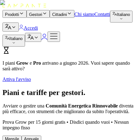
Chi siamo
Contatti
Prodotti
Gestori
Cittadini
Italiano
Accedi
Italiano
I piani
Grow
e
Pro
arrivano a giugno 2026. Vuoi sapere quando
sarà attivo?
Attiva l'avviso
Piani e tariffe per
gestori
.
Avviare o gestire una
Comunità Energetica Rinnovabile
diventa
più efficace, con strumenti che migliorano da subito l'operatività.
Prova Grow per 15 giorni gratis • Disdici quando vuoi • Nessun
impegno fisso
Mensile
Annuale