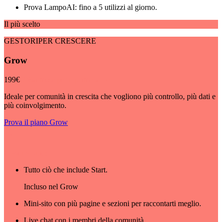
Prova LampoAI: fino a 5 utilizzi al giorno.
Il più scelto
GESTORI
PER CRESCERE
Grow
199€
99€
al mese per il primo anno
Ideale per comunità in crescita che vogliono più controllo, più dati e
più coinvolgimento.
Prova il piano Grow
Cosa include:
Tutto ciò che include Start.
Incluso nel Grow
Mini-sito con più pagine e sezioni per raccontarti meglio.
Live chat con i membri della comunità.